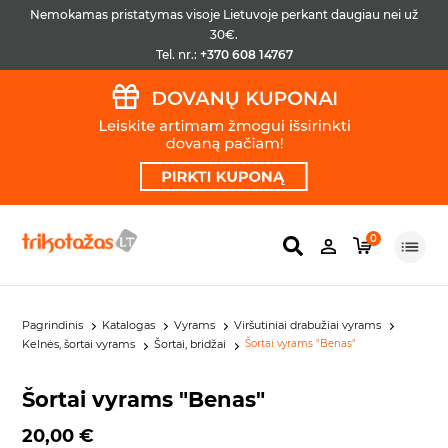
Nemokamas pristatymas visoje Lietuvoje perkant daugiau nei už
30€.
Tel. nr.:
+370 608 14767
0
Pagrindinis
Katalogas
Vyrams
Viršutiniai drabužiai vyrams
Kelnės, šortai vyrams
Šortai, bridžai
Šortai vyrams "Benas"
Šortai vyrams "Benas"
20,00 €