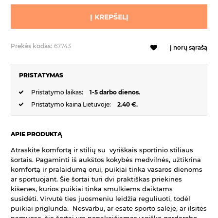
Į KREPŠELĮ
Prekės kodas:
67743
Į norų sąrašą
PRISTATYMAS
Pristatymo laikas:
1-5 darbo dienos.
Pristatymo kaina Lietuvoje:
2.40 €.
APIE PRODUKTĄ
Atraskite komfortą ir stilių su vyriškais sportinio stiliaus
šortais. Pagaminti iš aukštos kokybės medvilnės, užtikrina
komfortą ir pralaidumą orui, puikiai tinka vasaros dienoms
ar sportuojant. Šie šortai turi dvi praktiškas priekines
kišenes, kurios puikiai tinka smulkiems daiktams
susidėti. Virvutė ties juosmeniu leidžia reguliuoti, todėl
puikiai priglunda. Nesvarbu, ar esate sporto salėje, ar ilsitės
namuose, šie šortai yra nepakeičiamas vyriško garderobo