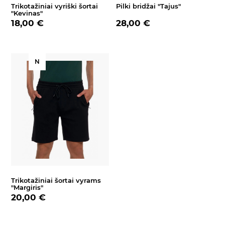
Trikotažiniai vyriški šortai
Pilki bridžai "Tajus"
"Kevinas"
18,00 €
28,00 €
N
Trikotažiniai šortai vyrams
"Margiris"
20,00 €