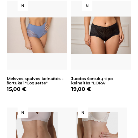
N
N
Melsvos spalvos kelnaitės -
Juodos šortukų tipo
šortukai "Coquette"
kelnaitės "LORA"
15,00 €
19,00 €
N
N