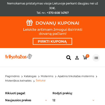
Nemokamas pristatymas visoje Lietuvoje perkant daugiau nei už
30€.
Tel. nr.:
+370 608 14767
0
Pagrindinis
Katalogas
Moterims
Apatinis trikotažas moterims
Moteriškos kelnaitės
Šortukai
Rikiuoti pagal:
Rodyti prekių:
Naujausios prekes
12