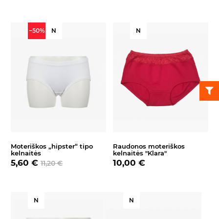
−50%
N
N
Moteriškos „hipster“ tipo
Raudonos moteriškos
kelnaitės
kelnaitės "Klara"
5,60 €
10,00 €
11,20 €
N
N