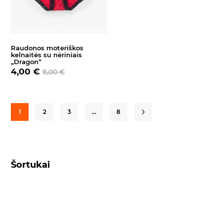
Raudonos moteriškos
kelnaitės su nėriniais
„Dragon“
4,00 €
8,00 €
1
2
3
…
8
Šortukai