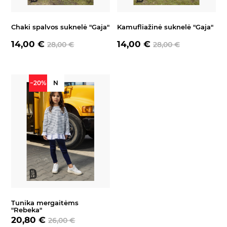
Chaki spalvos suknelė "Gaja"
Kamufliažinė suknelė "Gaja"
14,00 €
14,00 €
28,00 €
28,00 €
−20%
N
Tunika mergaitėms
"Rebeka"
20,80 €
26,00 €