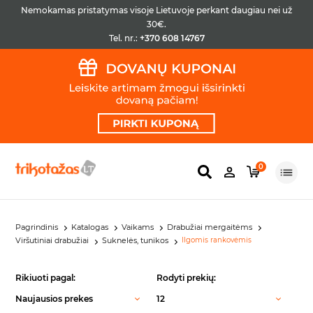
Nemokamas pristatymas visoje Lietuvoje perkant daugiau nei už
30€.
Tel. nr.:
+370 608 14767
0
Pagrindinis
Katalogas
Vaikams
Drabužiai mergaitėms
Viršutiniai drabužiai
Suknelės, tunikos
Ilgomis rankovėmis
Rikiuoti pagal:
Rodyti prekių:
Naujausios prekes
12