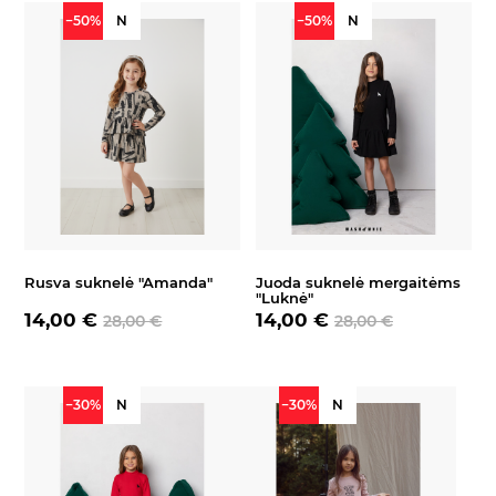
−50%
N
−50%
N
Rusva suknelė "Amanda"
Juoda suknelė mergaitėms
"Luknė"
14,00 €
14,00 €
28,00 €
28,00 €
−30%
N
−30%
N