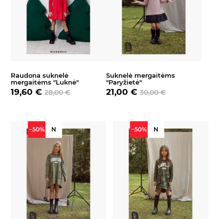
Raudona suknelė
Suknelė mergaitėms
mergaitėms "Luknė"
"Paryžietė"
19,60 €
21,00 €
28,00 €
30,00 €
−50%
N
−50%
N