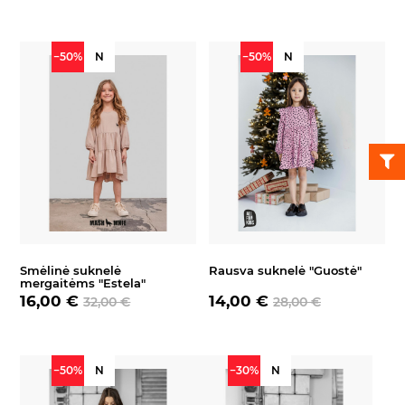
−50%
N
−50%
N
Smėlinė suknelė
Rausva suknelė "Guostė"
mergaitėms "Estela"
16,00 €
14,00 €
32,00 €
28,00 €
−50%
N
−30%
N