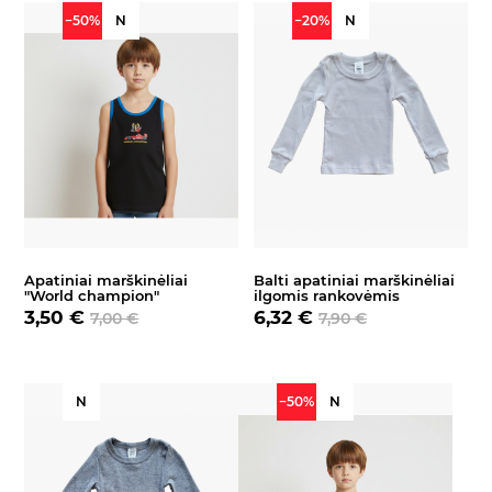
−50%
N
−20%
N
Apatiniai marškinėliai
Balti apatiniai marškinėliai
"World champion"
ilgomis rankovėmis
3,50 €
6,32 €
7,00 €
7,90 €
N
−50%
N