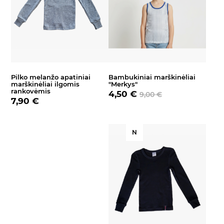
Pilko melanžo apatiniai
Bambukiniai marškinėliai
marškinėliai ilgomis
"Merkys"
rankovėmis
4,50 €
9,00 €
7,90 €
N