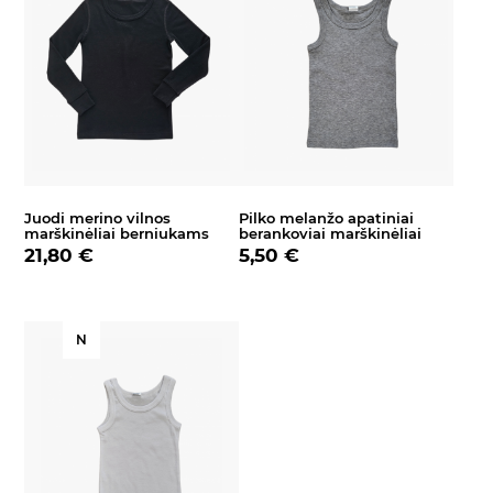
Juodi merino vilnos
Pilko melanžo apatiniai
marškinėliai berniukams
berankoviai marškinėliai
21,80 €
5,50 €
N