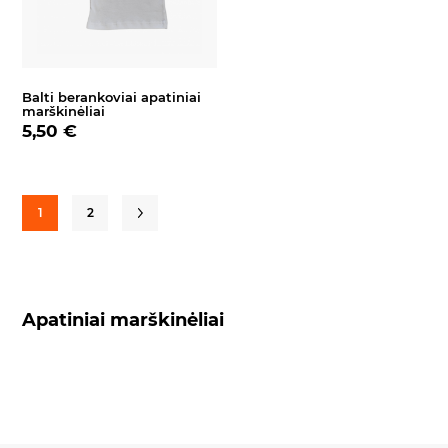
Balti berankoviai apatiniai
marškinėliai
5,50 €
1
2
Apatiniai marškinėliai