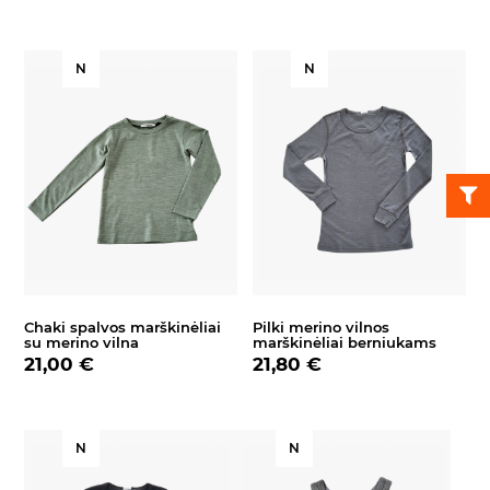
N
N
Chaki spalvos marškinėliai
Pilki merino vilnos
su merino vilna
marškinėliai berniukams
21,00 €
21,80 €
N
N