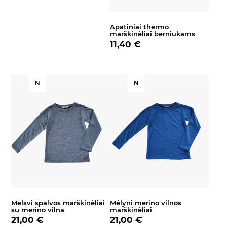
Apatiniai thermo
marškinėliai berniukams
11,40 €
N
N
Melsvi spalvos marškinėliai
Mėlyni merino vilnos
su merino vilna
marškinėliai
21,00 €
21,00 €