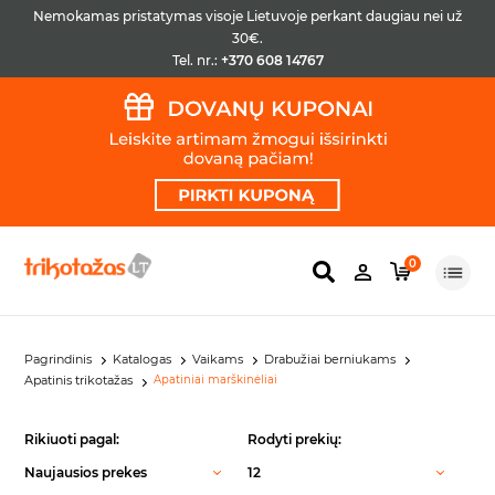
Nemokamas pristatymas visoje Lietuvoje perkant daugiau nei už
30€.
Tel. nr.:
+370 608 14767
0
Pagrindinis
Katalogas
Vaikams
Drabužiai berniukams
Apatinis trikotažas
Apatiniai marškinėliai
Rikiuoti pagal:
Rodyti prekių:
Naujausios prekes
12