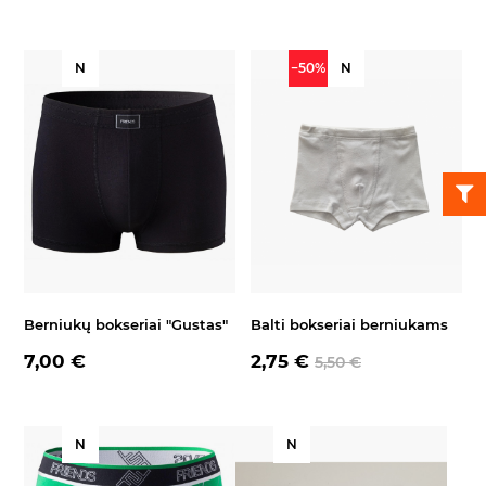
N
−50%
N
Berniukų bokseriai "Gustas"
Balti bokseriai berniukams
7,00 €
2,75 €
5,50 €
N
N