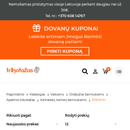
Nemokamas pristatymas visoje Lietuvoje perkant daugiau nei už
30€.
Tel. nr.:
+370 608 14767
0
Pagrindinis
Katalogas
Vaikams
Drabužiai berniukams
Apatinis trikotažas
Kelnaitės, kelnės berniukams
Bokseriai
Rikiuoti pagal:
Rodyti prekių:
Naujausios prekes
12