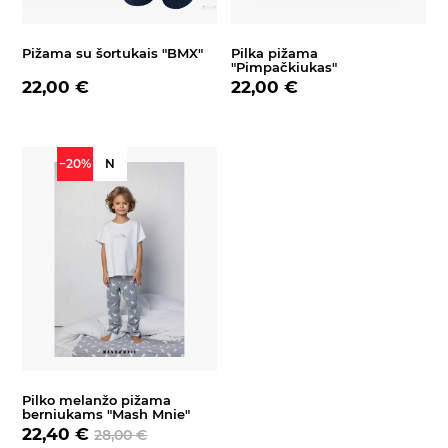
Pižama su šortukais "BMX"
Pilka pižama
"Pimpačkiukas"
22,00 €
22,00 €
−20%
N
Pilko melanžo pižama
berniukams "Mash Mnie"
22,40 €
28,00 €