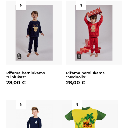
N
N
Pižama berniukams
Pižama berniukams
"Elniukas"
"Meduolis"
28,00 €
28,00 €
N
N