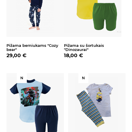
Pižama berniukams "Cozy
Pižama su šortukais
bear"
"Dinozaurai"
29,00 €
18,00 €
N
N