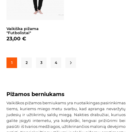
Vaikiška pižama
"Futbolistai"
23,00 €
1
2
3
4
Pižamos berniukams
Vaikiškos pižamos berniukams yra nuotaikingas pasirinkimas
tiems, kuriems miego metu svarbu, kad apranga nevaržytų
judesių ir užtikrintų saldų miegą. Nakties drabužiai, kuriuos
galite įsigyti internetu, yra kokybiški, lengvai prižiūrimi bei
pasiūti iš tvarios medžiagos, užtikrinančios malonią dėvėjimo