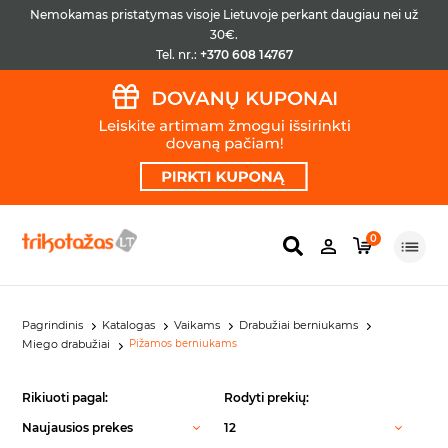
Nemokamas pristatymas visoje Lietuvoje perkant daugiau nei už
30€.
Tel. nr.:
+370 608 14767
0
Pagrindinis
Katalogas
Vaikams
Drabužiai berniukams
Miego drabužiai
Pižamos berniukams
Rikiuoti pagal:
Rodyti prekių:
Naujausios prekes
12