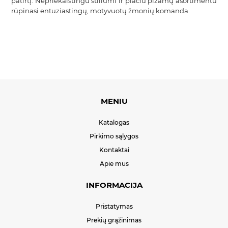
patirtį. Nepriekaištingu stiliumi ir plačiu pižamų asortimentu
rūpinasi entuziastingų, motyvuotų žmonių komanda.
MENIU
Katalogas
Pirkimo sąlygos
Kontaktai
Apie mus
INFORMACIJA
Pristatymas
Prekių grąžinimas