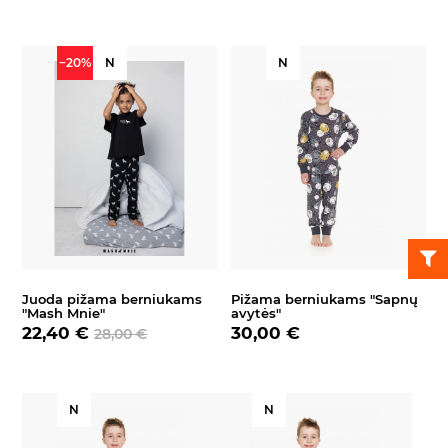
−20%
N
N
Juoda pižama berniukams
Pižama berniukams "Sapnų
"Mash Mnie"
avytės"
22,40 €
30,00 €
28,00 €
N
N