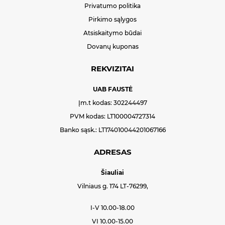
Privatumo politika
Pirkimo sąlygos
Atsiskaitymo būdai
Dovanų kuponas
REKVIZITAI
UAB FAUSTĖ
Įm.t kodas: 302244497
PVM kodas: LT100004727314
Banko sąsk.: LT174010044201067166
ADRESAS
Šiauliai
Vilniaus g. 174 LT-76299,
I-V 10.00-18.00
VI 10.00-15.00