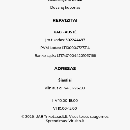
Dovanų kuponas
REKVIZITAI
UAB FAUSTĖ
Įm.t kodas: 302244497
PVM kodas: LT100004727314
Banko sąsk.: LT174010044201067166
ADRESAS
Šiauliai
Vilniaus g. 174 LT-76299,
I-V 10.00-18.00
VI 10.00-15.00
© 2026, UAB Trikotazaslt.lt. Visos teisės saugomos
Sprendimas:
Viruisis.lt