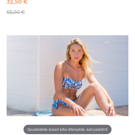
32,50 €
65,00 €
Spustelėkite dukart arba ištempkite, kad padidinti