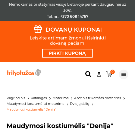
Nemokamas pristatymas visoje Lietuvoje perkant daugiau nei už
30€.
Tel. nr.:
+370 608 14767
0
Pagrindinis
Katalogas
Moterims
Apatinis trikotažas moterims
Maudymosi kostiumėliai moterims
Dviejų dalių
Maudymosi kostiumėlis "Denija"
Maudymosi kostiumėlis "Denija"