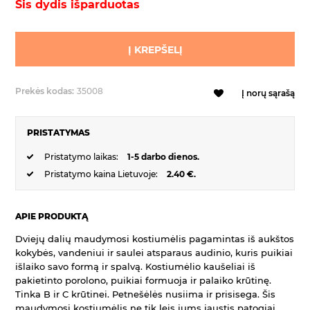
Šis dydis išparduotas
Į KREPŠELĮ
Prekės kodas:
35008
Į norų sąrašą
PRISTATYMAS
Pristatymo laikas:
1-5 darbo dienos.
Pristatymo kaina Lietuvoje:
2.40 €.
APIE PRODUKTĄ
Dviejų dalių maudymosi kostiumėlis pagamintas iš
aukštos
kokybės, vandeniui ir saulei atsparaus audinio, kuris puikiai
išlaiko savo formą ir spalvą. Kostiumėlio kaušeliai iš
pakietinto porolono, puikiai formuoja ir palaiko krūtinę.
Tinka B ir C krūtinei. Petnešėlės nusiima ir prisisega. Šis
maudymosi kostiumėlis
ne tik leis jums jaustis patogiai