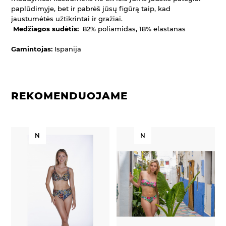
paplūdimyje, bet ir pabrėš jūsų figūrą taip, kad
jaustumėtės užtikrintai ir gražiai.
Medžiagos sudėtis:
82% poliamidas, 18% elastanas
Gamintojas:
Ispanija
REKOMENDUOJAME
N
N