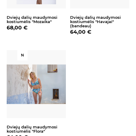
Dviejų dalių maudymosi
Dviejų dalių maudymosi
kostiumėlis "Mozaika"
kostiumėlis "Havajai"
(bandeau)
68,00 €
64,00 €
N
Dviejų dalių maudymosi
kostiumėlis "Flora"