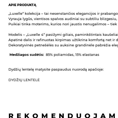
APIE PRODUKTĄ
„Luxelle“ kolekcija – tai nesenstančios elegancijos ir prabango
Vyrauja lygūs, vientisos spalvos audiniai su subtiliu blizgesiu
Puikiai tinka moterims, kurios nori jaustis nenugalimos – tiek
Modelis – „Luxelle 4“ pasižymi giliais, paminkštintais kaušeliai
Apatinė dalis ir rafinuotas kirpimas užtikrina komfortą net i
Dekoratyvinės petnešėlės su auksine grandinėle pabrėžia elega
Medžiagos sudėtis:
85% poliamidas, 15% elastanas
Dydžių lentelę matysite paspaudus nuorodą apačioje:
DYDŽIŲ LENTELĖ
REKOMENDUOJAM