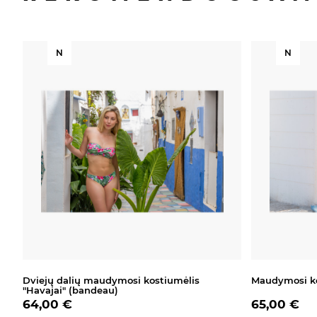
N
N
Dviejų dalių maudymosi kostiumėlis
Maudymosi ko
"Havajai" (bandeau)
64,00 €
65,00 €