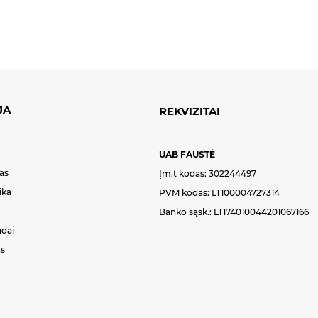
JA
REKVIZITAI
UAB FAUSTĖ
as
Įm.t kodas: 302244497
ika
PVM kodas: LT100004727314
Banko sąsk.: LT174010044201067166
ūdai
s