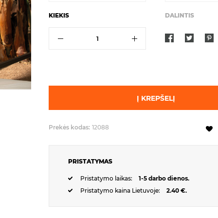
KIEKIS
DALINTIS
Į KREPŠELĮ
Prekės kodas:
12088
PRISTATYMAS
Pristatymo laikas:
1-5 darbo dienos.
Pristatymo kaina Lietuvoje:
2.40 €.