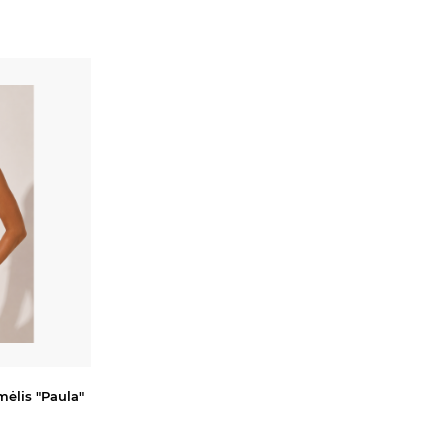
ėlis "Paula"