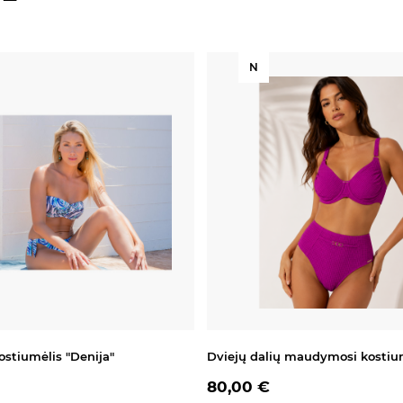
N
stiumėlis "Denija"
Dviejų dalių maudymosi kostium
80,00 €