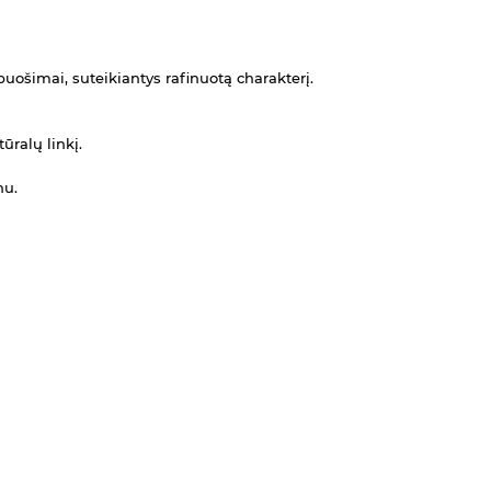
puošimai, suteikiantys rafinuotą charakterį.
ūralų linkį.
nu.