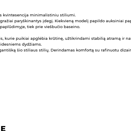
s kvintesencija minimalistiniu stiliumi.
, gražiai paryškinantys įdegį. Kiekvieną modelį papildo auksiniai pa
 paplūdimyje, tiek prie viešbučio baseino.
s, kurie puikiai apglėbia krūtinę, užtikrindami stabilią atramą ir nat
r didesniems dydžiams.
ntišką šio stiliaus stilių. Derindamas komfortą su rafinuotu dizai
E