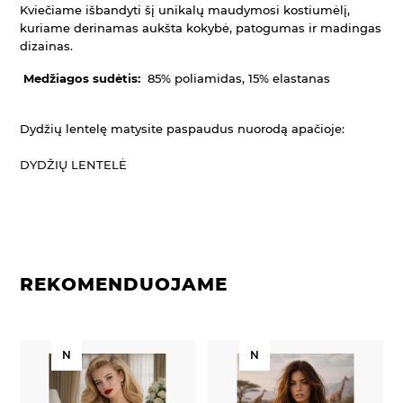
Kviečiame išbandyti šį unikalų maudymosi kostiumėlį,
kuriame derinamas aukšta kokybė, patogumas ir madingas
dizainas.
Medžiagos sudėtis:
85% poliamidas, 15% elastanas
Dydžių lentelę matysite paspaudus nuorodą apačioje:
DYDŽIŲ LENTELĖ
REKOMENDUOJAME
N
N