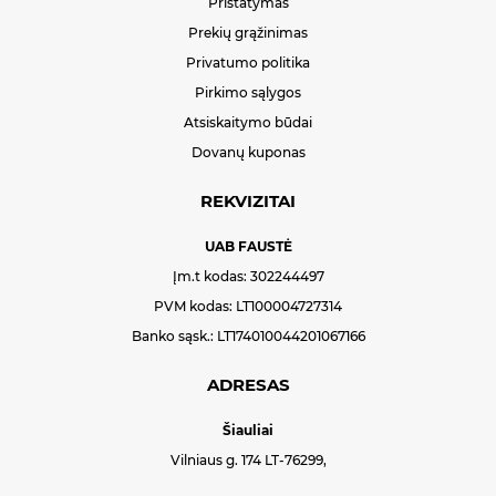
Pristatymas
Prekių grąžinimas
Privatumo politika
Pirkimo sąlygos
Atsiskaitymo būdai
Dovanų kuponas
REKVIZITAI
UAB FAUSTĖ
Įm.t kodas: 302244497
PVM kodas: LT100004727314
Banko sąsk.: LT174010044201067166
ADRESAS
Šiauliai
Vilniaus g. 174 LT-76299,