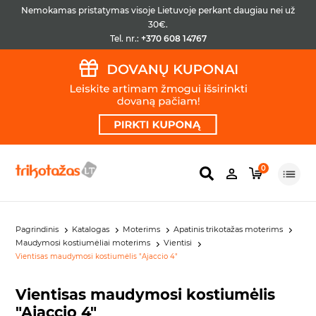
Nemokamas pristatymas visoje Lietuvoje perkant daugiau nei už
30€.
Tel. nr.:
+370 608 14767
0
Pagrindinis
Katalogas
Moterims
Apatinis trikotažas moterims
Maudymosi kostiumėliai moterims
Vientisi
Vientisas maudymosi kostiumėlis "Ajaccio 4"
Vientisas maudymosi kostiumėlis
"Ajaccio 4"