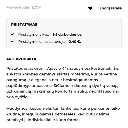
Prekės kodas:
12094
Į norų sąrašą
PRISTATYMAS
Pristatymo laikas:
1-5 darbo dienos.
Pristatymo kaina Lietuvoje:
2.40 €.
APIE PRODUKTĄ
Pristatome išskirtinį „Ajaccio 4“ maudymosi kostiumėlį. Šis
aukštos kokybės gaminys skirtas moterims, kurios vertina
patogumą ir eleganciją net ir besimėgaudamos
paplūdimyje ar baseine. Siūlome ir didesnių dydžių versiją,
užtikrinančią maksimalų komfortą ir stilių, nepriklausomai
nuo dydžio.
Maudymosi kostiumėlis turi lankelius, kurie puikiai prilaiko
krūtinę, ir reguliuojamas petnešėles, kad būtų galima
pritaikyti jį individualiai ir kūno formai.