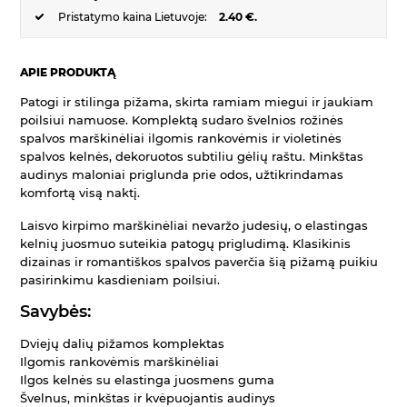
Pristatymo kaina Lietuvoje:
2.40 €.
APIE PRODUKTĄ
Patogi ir stilinga pižama, skirta ramiam miegui ir jaukiam
poilsiui namuose. Komplektą sudaro švelnios rožinės
spalvos marškinėliai ilgomis rankovėmis ir violetinės
spalvos kelnės, dekoruotos subtiliu gėlių raštu. Minkštas
audinys maloniai priglunda prie odos, užtikrindamas
komfortą visą naktį.
Laisvo kirpimo marškinėliai nevaržo judesių, o elastingas
kelnių juosmuo suteikia patogų prigludimą. Klasikinis
dizainas ir romantiškos spalvos paverčia šią pižamą puikiu
pasirinkimu kasdieniam poilsiui.
Savybės:
Dviejų dalių pižamos komplektas
Ilgomis rankovėmis marškinėliai
Ilgos kelnės su elastinga juosmens guma
Švelnus, minkštas ir kvėpuojantis audinys