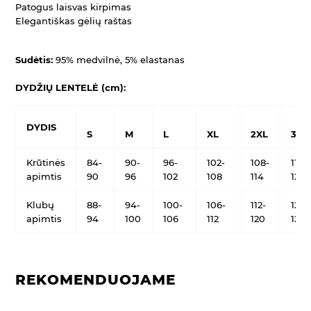
Patogus laisvas kirpimas
Elegantiškas gėlių raštas
Sudėtis:
95% medvilnė, 5% elastanas
DYDŽIŲ LENTELĖ (cm):
DYDIS
S
M
L
XL
2XL
3XL
Krūtinės
84-
90-
96-
102-
108-
114-
apimtis
90
96
102
108
114
122
Klubų
88-
94-
100-
106-
112-
120-
apimtis
94
100
106
112
120
128
REKOMENDUOJAME