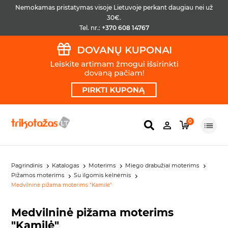
Nemokamas pristatymas visoje Lietuvoje perkant daugiau nei už
30€.
Tel. nr.:
+370 608 14767
0
Pagrindinis
Katalogas
Moterims
Miego drabužiai moterims
Pižamos moterims
Su ilgomis kelnėmis
Medvilninė pižama moterims "Kamilė"
Medvilninė pižama moterims
"Kamilė"