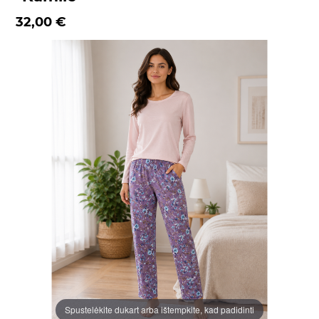
32,00 €
Spustelėkite dukart arba ištempkite, kad padidinti