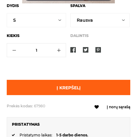
DYDIS
SPALVA
KIEKIS
DALINTIS
Į KREPŠELĮ
Prekės kodas:
67980
Į norų sąrašą
PRISTATYMAS
Pristatymo laikas:
1-5 darbo dienos.