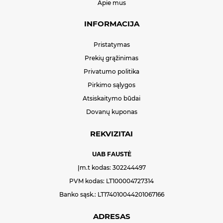
Apie mus
INFORMACIJA
Pristatymas
Prekių grąžinimas
Privatumo politika
Pirkimo sąlygos
Atsiskaitymo būdai
Dovanų kuponas
REKVIZITAI
UAB FAUSTĖ
Įm.t kodas: 302244497
PVM kodas: LT100004727314
Banko sąsk.: LT174010044201067166
ADRESAS