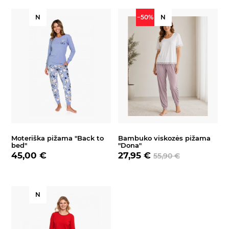
N
−50%
N
Moteriška pižama "Back to
Bambuko viskozės pižama
bed"
"Dona"
45,00 €
27,95 €
55,90 €
N