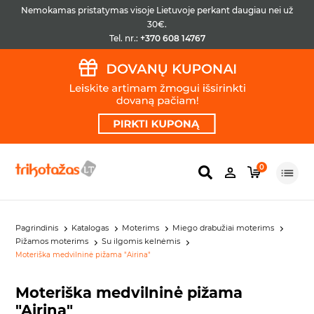
Nemokamas pristatymas visoje Lietuvoje perkant daugiau nei už
30€.
Tel. nr.:
+370 608 14767
0
Pagrindinis
Katalogas
Moterims
Miego drabužiai moterims
Pižamos moterims
Su ilgomis kelnėmis
Moteriška medvilninė pižama "Airina"
Moteriška medvilninė pižama
"Airina"