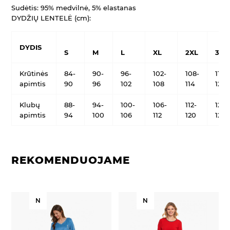
Sudėtis: 95% medvilnė, 5% elastanas
DYDŽIŲ LENTELĖ (cm):
DYDIS
S
M
L
XL
2XL
3XL
Krūtinės
84-
90-
96-
102-
108-
114-
apimtis
90
96
102
108
114
122
Klubų
88-
94-
100-
106-
112-
120-
apimtis
94
100
106
112
120
128
REKOMENDUOJAME
N
N