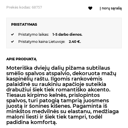
Prekės kodas:
68757
Į norų sąrašą
PRISTATYMAS
Pristatymo laikas:
1-5 darbo dienos.
Pristatymo kaina Lietuvoje:
2.40 €.
APIE PRODUKTĄ
Moteriška dviejų dalių pižama subtilaus
smėlio spalvos atspalvio, dekoruota mažų
kaspinėlių raštu. Ilgomis rankovėmis
palaidinė su raukiniu apačioje suteikia
drabužiui šiek tiek romantiško akcento.
Tiesaus kirpimo kelnės, prislopintos
spalvos, turi patogią tamprią juosmens
juostą ir šonines kišenes. Pagaminta iš
minkštos medvilnės su elastanu, medžiaga
maloni liesti ir šiek tiek tampri, todėl
padidina komfortą.