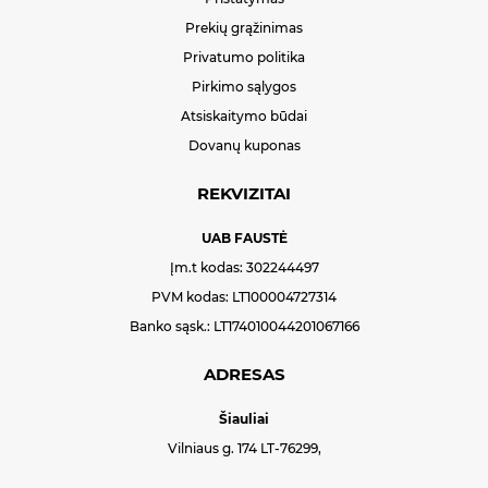
Prekių grąžinimas
Privatumo politika
Pirkimo sąlygos
Atsiskaitymo būdai
Dovanų kuponas
REKVIZITAI
UAB FAUSTĖ
Įm.t kodas: 302244497
PVM kodas: LT100004727314
Banko sąsk.: LT174010044201067166
ADRESAS
Šiauliai
Vilniaus g. 174 LT-76299,