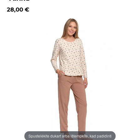
28,00 €
Spustelėkite dukart arba ištempkite, kad padidinti