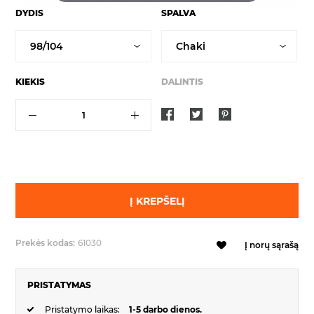
DYDIS
SPALVA
KIEKIS
DALINTIS
Į KREPŠELĮ
Prekės kodas:
61030
Į norų sąrašą
PRISTATYMAS
Pristatymo laikas:
1-5 darbo dienos.