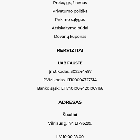
Prekių grąžinimas
Privatumo politika
Pirkimo sąlygos
Atsiskaitymo būdai
Dovanų kuponas
REKVIZITAI
UAB FAUSTĖ
Įm.t kodas: 302244497
PVM kodas: LT100004727314
Banko sąsk.: LT174010044201067166
ADRESAS
Šiauliai
Vilniaus g. 174 LT-76299,
I-V 10.00-18.00