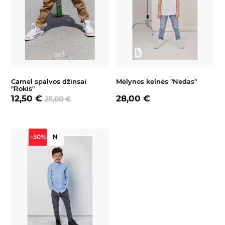
Camel spalvos džinsai
Mėlynos kelnės "Nedas"
"Rokis"
12,50 €
28,00 €
25,00 €
−50%
N