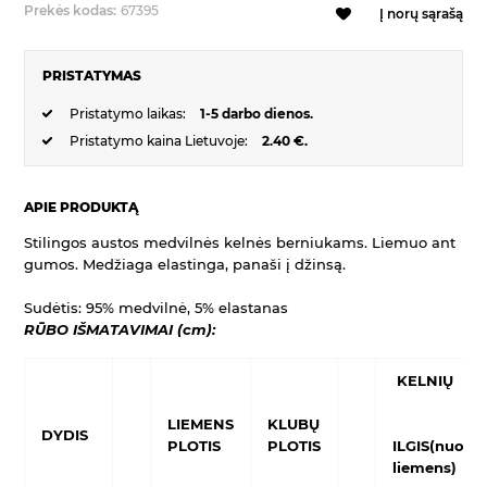
Prekės kodas:
67395
Į norų sąrašą
PRISTATYMAS
Pristatymo laikas:
1-5 darbo dienos.
Pristatymo kaina Lietuvoje:
2.40 €.
APIE PRODUKTĄ
Stilingos austos medvilnės kelnės berniukams. Liemuo ant
gumos. Medžiaga elastinga, panaši į džinsą.
Sudėtis: 95% medvilnė, 5% elastanas
RŪBO IŠMATAVIMAI (cm):
KELNIŲ
LIEMENS
KLUBŲ
DYDIS
PLOTIS
PLOTIS
ILGIS(nuo
liemens)