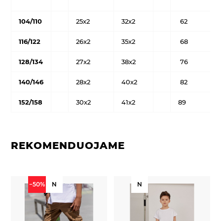
104/110
25x2
32x2
62
116/122
26x2
35x2
68
128/134
27x2
38x2
76
140/146
28x2
40x2
82
152/158
30x2
41x2
89
REKOMENDUOJAME
−50%
N
N