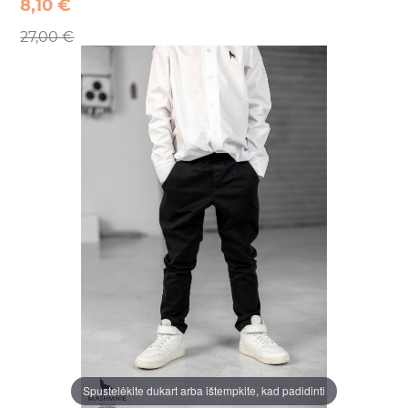
8,10 €
27,00 €
Spustelėkite dukart arba ištempkite, kad padidinti