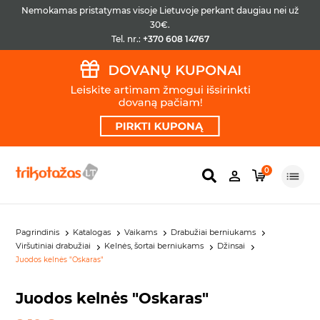
Nemokamas pristatymas visoje Lietuvoje perkant daugiau nei už
30€.
Tel. nr.:
+370 608 14767
0
Pagrindinis
Katalogas
Vaikams
Drabužiai berniukams
Viršutiniai drabužiai
Kelnės, šortai berniukams
Džinsai
Juodos kelnės "Oskaras"
Juodos kelnės "Oskaras"