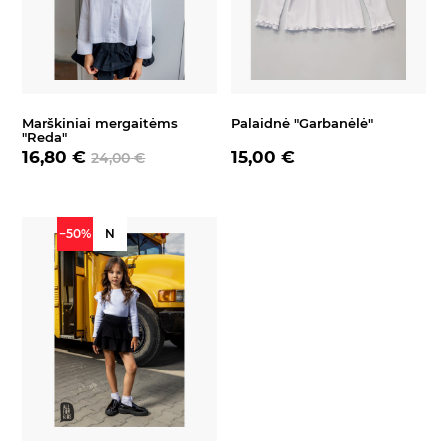
Marškiniai mergaitėms
Palaidnė "Garbanėlė"
"Reda"
16,80 €
15,00 €
24,00 €
−50%
N