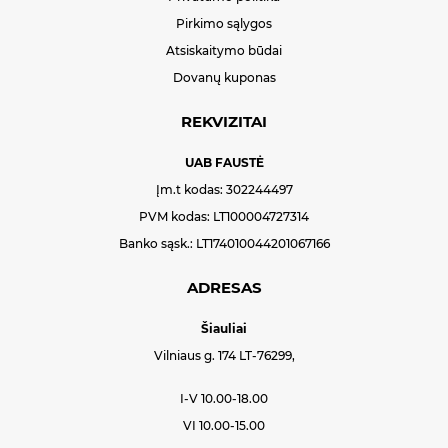
Pirkimo sąlygos
Atsiskaitymo būdai
Dovanų kuponas
REKVIZITAI
UAB FAUSTĖ
Įm.t kodas: 302244497
PVM kodas: LT100004727314
Banko sąsk.: LT174010044201067166
ADRESAS
Šiauliai
Vilniaus g. 174 LT-76299,
I-V 10.00-18.00
VI 10.00-15.00