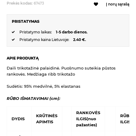
Prekės kodas:
67473
Į norų sąrašą
PRISTATYMAS
Pristatymo laikas:
1-5 darbo dienos.
Pristatymo kaina Lietuvoje:
2.40 €.
APIE PRODUKTĄ
Daili trikotažinė palaidinė. Puošnumo suteikia pūstos
rankovės. Medžiaga ribb trikotažo
Sudėtis: 95% medvilnė, 5% elastanas
RŪBO IŠMATAVIMAI (cm):
RANKOVĖS
KRŪTINĖS
RŪBO
DYDIS
ILGIS(nuo
APIMTIS
ILGIS
pažasties)