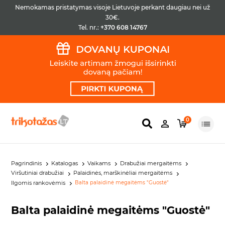
Nemokamas pristatymas visoje Lietuvoje perkant daugiau nei už
30€.
Tel. nr.:
+370 608 14767
0
Pagrindinis
Katalogas
Vaikams
Drabužiai mergaitėms
Viršutiniai drabužiai
Palaidinės, marškinėliai mergaitėms
Ilgomis rankovėmis
Balta palaidinė megaitėms "Guostė"
Balta palaidinė megaitėms "Guostė"