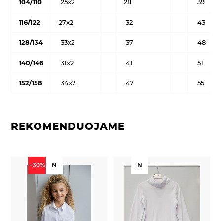
104/110
25x2
28
39
116/122
27x2
32
43
128/134
33x2
37
48
140/146
31x2
41
51
152/158
34x2
47
55
REKOMENDUOJAME
−30%
N
N