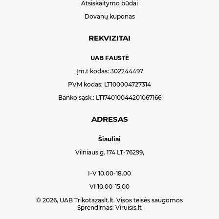
Atsiskaitymo būdai
Dovanų kuponas
REKVIZITAI
UAB FAUSTĖ
Įm.t kodas: 302244497
PVM kodas: LT100004727314
Banko sąsk.: LT174010044201067166
ADRESAS
Šiauliai
Vilniaus g. 174 LT-76299,
I-V 10.00-18.00
VI 10.00-15.00
© 2026, UAB Trikotazaslt.lt. Visos teisės saugomos
Sprendimas:
Viruisis.lt