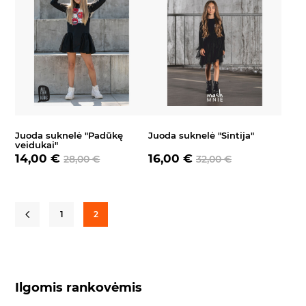
Juoda suknelė "Padūkę
Juoda suknelė "Sintija"
veidukai"
14,00 €
16,00 €
28,00 €
32,00 €
1
2
Ilgomis rankovėmis