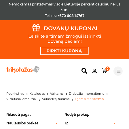
Nemokamas pristatymas visoje Lietuvoje perkant daugiau nei už
30€.
Tel. nr.:
+370 608 14767
0
Pagrindinis
Katalogas
Vaikams
Drabužiai mergaitėms
Viršutiniai drabužiai
Suknelės, tunikos
Ilgomis rankovėmis
Rikiuoti pagal:
Rodyti prekių:
Naujausios prekes
12