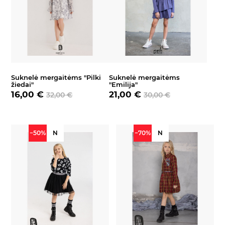
Suknelė mergaitėms "Pilki
Suknelė mergaitėms
žiedai"
"Emilija"
16,00 €
21,00 €
32,00 €
30,00 €
−50%
N
−70%
N