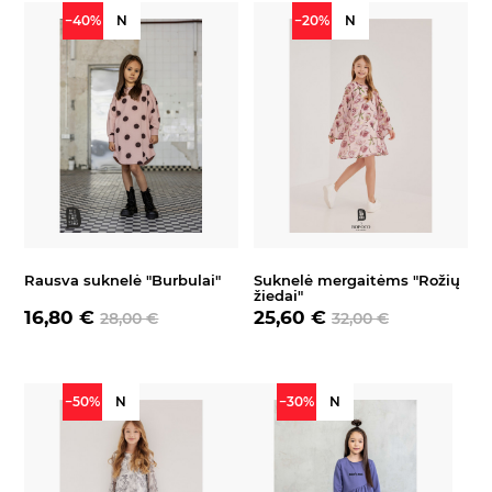
−40%
N
−20%
N
Rausva suknelė "Burbulai"
Suknelė mergaitėms "Rožių
žiedai"
16,80 €
25,60 €
28,00 €
32,00 €
−50%
N
−30%
N