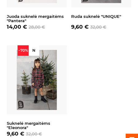
Juoda suknelė mergaitėms
Ruda suknelė "UNIQUE"
"Pantera"
14,00 €
9,60 €
28,00 €
32,00 €
−70%
N
Suknelė mergaitėms
"Eleonora"
9,60 €
32,00 €