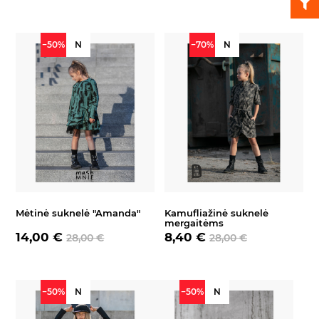
−50%
N
−70%
N
Mėtinė suknelė "Amanda"
Kamufliažinė suknelė
mergaitėms
14,00 €
8,40 €
28,00 €
28,00 €
−50%
N
−50%
N