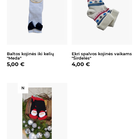
Baltos kojinės iki kelių
Ekri spalvos kojinės vaikams
"Meda"
"Širdelės"
5,00 €
4,00 €
N