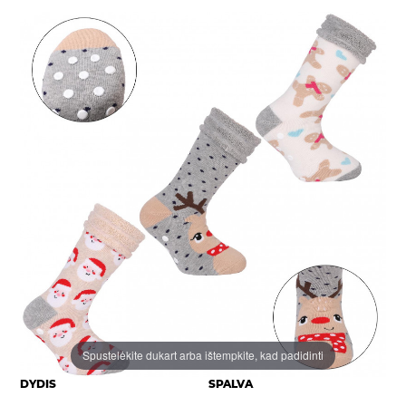
Spustelėkite dukart arba ištempkite, kad padidinti
DYDIS
SPALVA