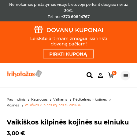
Nemokamas pristatymas visoje Lietuvoje perkant daugiau nei už
30€.
Tel. nr.:
+370 608 14767
0
Pagrindinis
Katalogas
Vaikams
Pėdkelnės ir kojinės
Kojinės
Vaikiškos kilpinės kojinės su elniuku
Vaikiškos kilpinės kojinės su elniuku
3,00 €