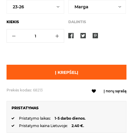
KIEKIS
DALINTIS
Į KREPŠELĮ
Prekės kodas:
68213
Į norų sąrašą
PRISTATYMAS
Pristatymo laikas:
1-5 darbo dienos.
Pristatymo kaina Lietuvoje:
2.40 €.