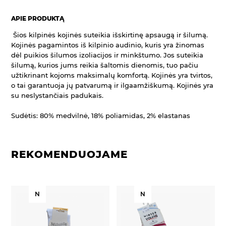
APIE PRODUKTĄ
Šios kilpinės kojinės suteikia išskirtinę apsaugą ir šilumą.
Kojinės pagamintos iš kilpinio audinio, kuris yra žinomas
dėl puikios šilumos izoliacijos ir minkštumo. Jos suteikia
šilumą, kurios jums reikia šaltomis dienomis, tuo pačiu
užtikrinant kojoms maksimalų komfortą. Kojinės yra tvirtos,
o tai garantuoja jų patvarumą ir ilgaamžiškumą. Kojinės yra
su neslystančiais padukais.
Sudėtis: 80% medvilnė, 18% poliamidas, 2% elastanas
REKOMENDUOJAME
N
N