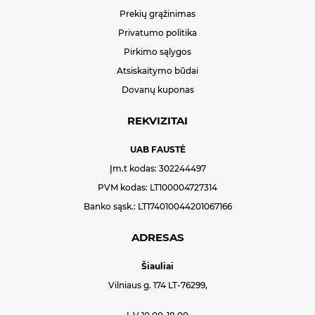
Prekių grąžinimas
Privatumo politika
Pirkimo sąlygos
Atsiskaitymo būdai
Dovanų kuponas
REKVIZITAI
UAB FAUSTĖ
Įm.t kodas: 302244497
PVM kodas: LT100004727314
Banko sąsk.: LT174010044201067166
ADRESAS
Šiauliai
Vilniaus g. 174 LT-76299,