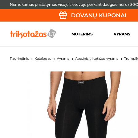
Nemokamas pristatymas visoje Lietuvoje perkant daugiau nei už 30€
MOTERIMS
VYRAMS
Pagrindinis
Katalogas
Vyrams
Apatinis trikotažas vyrams
Trumpikė