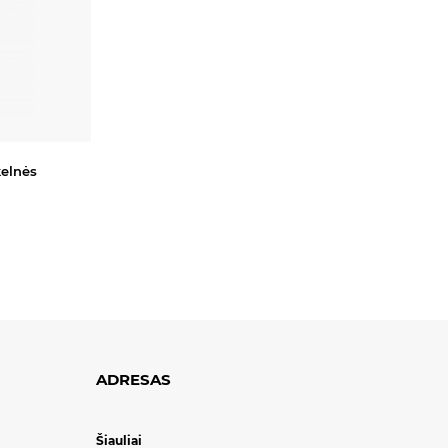
kelnės
ADRESAS
Šiauliai