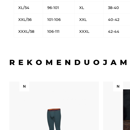
XL/54
96-101
XL
38-40
XXL/56
101-106
XXL
40-42
XXXL/58
106-111
XXXL
42-44
REKOMENDUOJAM
N
N