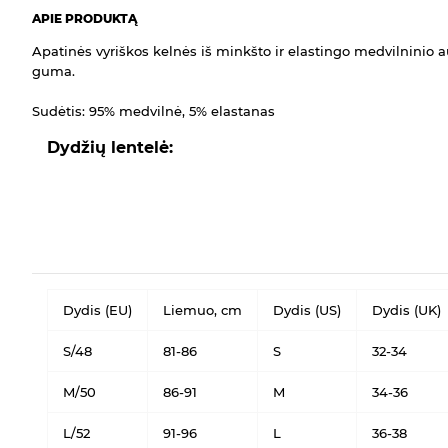
APIE PRODUKTĄ
Apatinės vyriškos kelnės iš minkšto ir elastingo medvilninio 
guma.
Sudėtis: 95% medvilnė, 5% elastanas
Dydžių lentelė:
Dydis (EU)
Liemuo, cm
Dydis (US)
Dydis (UK)
S/48
81-86
S
32-34
M/50
86-91
M
34-36
L/52
91-96
L
36-38