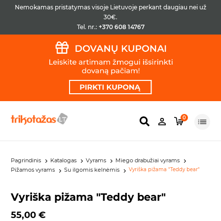
Nemokamas pristatymas visoje Lietuvoje perkant daugiau nei už
30€.
Tel. nr.:
+370 608 14767
0
Pagrindinis
Katalogas
Vyrams
Miego drabužiai vyrams
Pižamos vyrams
Su ilgomis kelnėmis
Vyriška pižama "Teddy bear"
Vyriška pižama "Teddy bear"
55,00 €