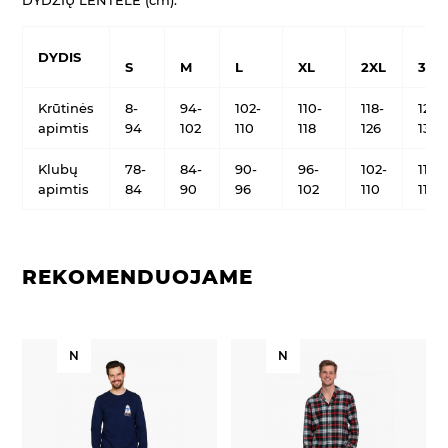
DYDIS
S
M
L
XL
2XL
3XL
Krūtinės
8-
94-
102-
110-
118-
126-
apimtis
94
102
110
118
126
134
Klubų
78-
84-
90-
96-
102-
110-
apimtis
84
90
96
102
110
118
REKOMENDUOJAME
N
N