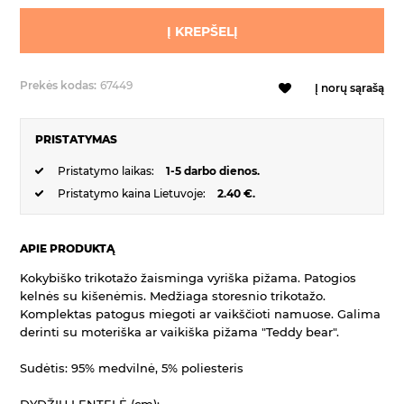
Į KREPŠELĮ
Prekės kodas:
67449
Į norų sąrašą
PRISTATYMAS
Pristatymo laikas:
1-5 darbo dienos.
Pristatymo kaina Lietuvoje:
2.40 €.
APIE PRODUKTĄ
Kokybiško trikotažo žaisminga vyriška pižama. Patogios
kelnės su kišenėmis. Medžiaga storesnio trikotažo.
Komplektas patogus miegoti ar vaikščioti namuose. Galima
derinti su moteriška ar vaikiška pižama "Teddy bear".
Sudėtis: 95% medvilnė, 5% poliesteris
DYDŽIŲ LENTELĖ (cm):