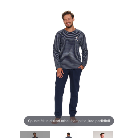
Spustelėkite dukart arba ištempkite, kad padidinti