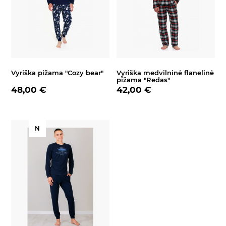
Vyriška pižama "Cozy bear"
Vyriška medvilninė flanelinė
pižama "Redas"
48,00 €
42,00 €
N