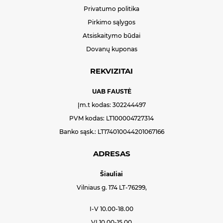
Privatumo politika
Pirkimo sąlygos
Atsiskaitymo būdai
Dovanų kuponas
REKVIZITAI
UAB FAUSTĖ
Įm.t kodas: 302244497
PVM kodas: LT100004727314
Banko sąsk.: LT174010044201067166
ADRESAS
Šiauliai
Vilniaus g. 174 LT-76299,
I-V 10.00-18.00
VI 10.00-15.00