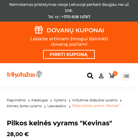
Nemokamas pristatymas visoje Lietuvoje perkant daugiau nei už
30€.
Tel. nr.:
+370 608 14767
0
Pagrindinis
Katalogas
Vyrams
Viršutiniai drabužiai vyrams
Kelnės, šortai vyrams
Laisvalaikio
Pilkos kelnės vyrams "Kevinas"
Pilkos kelnės vyrams "Kevinas"
28,00 €