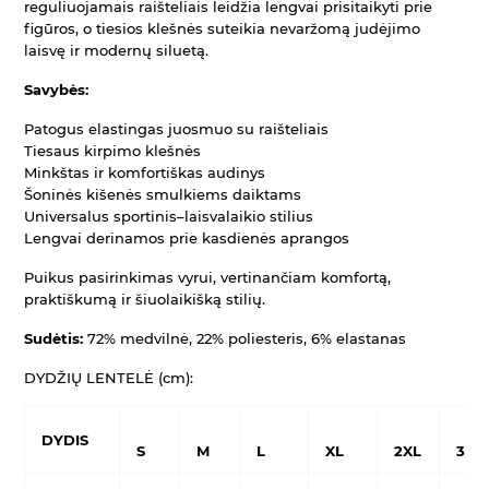
reguliuojamais raišteliais leidžia lengvai prisitaikyti prie
figūros, o tiesios klešnės suteikia nevaržomą judėjimo
laisvę ir modernų siluetą.
Savybės:
Patogus elastingas juosmuo su raišteliais
Tiesaus kirpimo klešnės
Minkštas ir komfortiškas audinys
Šoninės kišenės smulkiems daiktams
Universalus sportinis–laisvalaikio stilius
Lengvai derinamos prie kasdienės aprangos
Puikus pasirinkimas vyrui, vertinančiam komfortą,
praktiškumą ir šiuolaikišką stilių.
Sudėtis:
72% medvilnė, 22% poliesteris, 6% elastanas
DYDŽIŲ LENTELĖ (cm):
DYDIS
S
M
L
XL
2XL
3XL