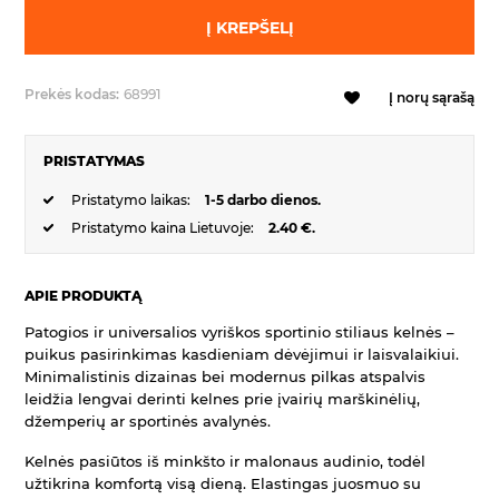
Į KREPŠELĮ
Prekės kodas:
68991
Į norų sąrašą
PRISTATYMAS
Pristatymo laikas:
1-5 darbo dienos.
Pristatymo kaina Lietuvoje:
2.40 €.
APIE PRODUKTĄ
Patogios ir universalios vyriškos sportinio stiliaus kelnės –
puikus pasirinkimas kasdieniam dėvėjimui ir laisvalaikiui.
Minimalistinis dizainas bei modernus pilkas atspalvis
leidžia lengvai derinti kelnes prie įvairių marškinėlių,
džemperių ar sportinės avalynės.
Kelnės pasiūtos iš minkšto ir malonaus audinio, todėl
užtikrina komfortą visą dieną. Elastingas juosmuo su