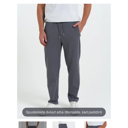
Spustelėkite dukart arba ištempkite, kad padidinti