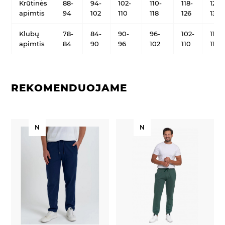
Krūtinės
88-
94-
102-
110-
118-
126-
apimtis
94
102
110
118
126
134
Klubų
78-
84-
90-
96-
102-
110-
apimtis
84
90
96
102
110
118
REKOMENDUOJAME
N
N