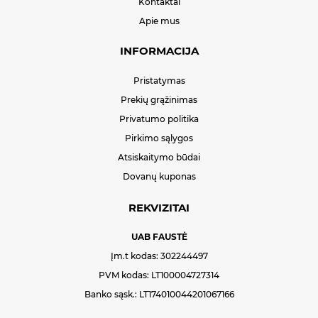
Kontaktai
Apie mus
INFORMACIJA
Pristatymas
Prekių grąžinimas
Privatumo politika
Pirkimo sąlygos
Atsiskaitymo būdai
Dovanų kuponas
REKVIZITAI
UAB FAUSTĖ
Įm.t kodas: 302244497
PVM kodas: LT100004727314
Banko sąsk.: LT174010044201067166