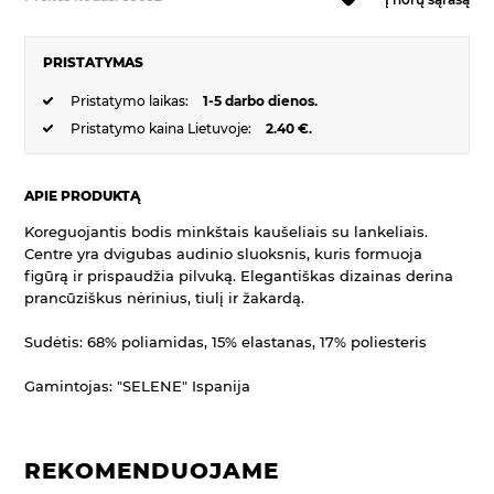
PRISTATYMAS
Pristatymo laikas:
1-5 darbo dienos.
Pristatymo kaina Lietuvoje:
2.40 €.
APIE PRODUKTĄ
Koreguojantis bodis minkštais kaušeliais su lankeliais.
Centre yra dvigubas audinio sluoksnis, kuris formuoja
figūrą ir prispaudžia pilvuką. Elegantiškas dizainas derina
prancūziškus nėrinius, tiulį ir žakardą.
Sudėtis: 68% poliamidas, 15% elastanas, 17% poliesteris
Gamintojas: "SELENE" Ispanija
REKOMENDUOJAME