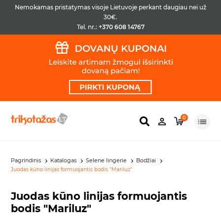
Nemokamas pristatymas visoje Lietuvoje perkant daugiau nei už
30€.
Tel. nr.:
+370 608 14767
0
Pagrindinis
Katalogas
Selene lingerie
Bodžiai
Juodas kūno linijas formuojantis bodis "Mariluz"
Juodas kūno linijas formuojantis
bodis "Mariluz"