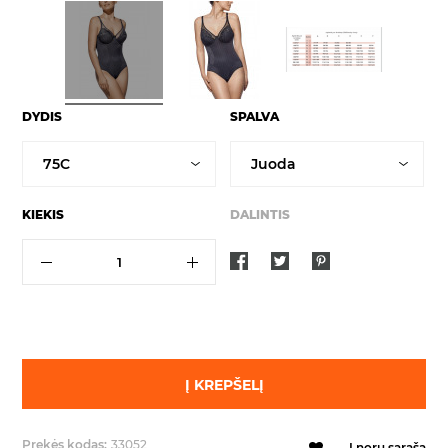
DYDIS
SPALVA
KIEKIS
DALINTIS
Į KREPŠELĮ
Prekės kodas:
33052
Į norų sąrašą