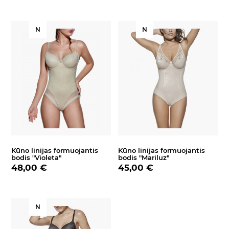
N
N
Kūno linijas formuojantis
Kūno linijas formuojantis
bodis "Violeta"
bodis "Mariluz"
48,00 €
45,00 €
N