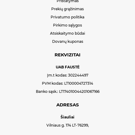
Pristatymas
Prekių grąžinimas
Privatumo politika
Pirkimo sąlygos
Atsiskaitymo būdai
Dovanų kuponas
REKVIZITAI
UAB FAUSTĖ
Įm.t kodas: 302244497
PVM kodas: LT100004727314
Banko sąsk.: LT174010044201067166
ADRESAS
Šiauliai
Vilniaus g. 174 LT-76299,