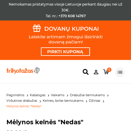
Nemokamas pristatymas visoje Lietuvoje perkant daugiau nei už
30€.
Tel. nr.:
+370 608 14767
0
Pagrindinis
Katalogas
Vaikams
Drabužiai berniukams
Viršutiniai drabužiai
Kelnės, šortai berniukams
Džinsai
Mėlynos kelnės "Nedas"
Mėlynos kelnės "Nedas"