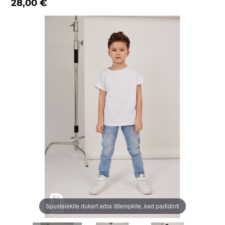
28,00 €
Spustelėkite dukart arba ištempkite, kad padidinti