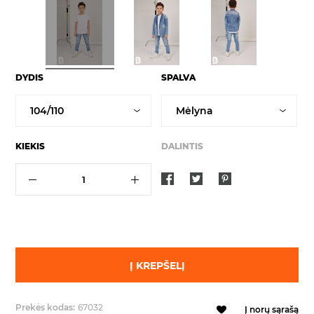
DYDIS
SPALVA
KIEKIS
DALINTIS
Į KREPŠELĮ
Prekės kodas:
67032
Į norų sąrašą