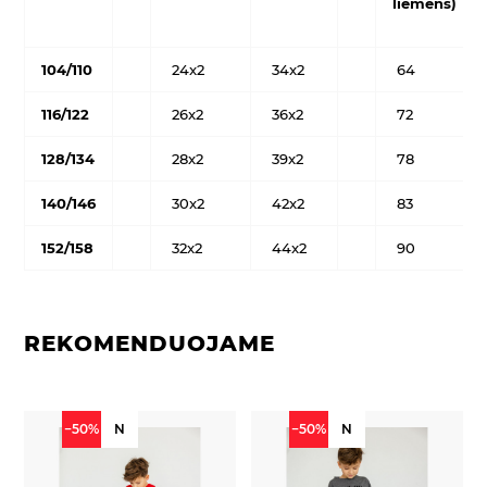
liemens)
104/110
24x2
34x2
64
116/122
26x2
36x2
72
128/134
28x2
39x2
78
140/146
30x2
42x2
83
152/158
32x2
44x2
90
REKOMENDUOJAME
−50%
N
−50%
N