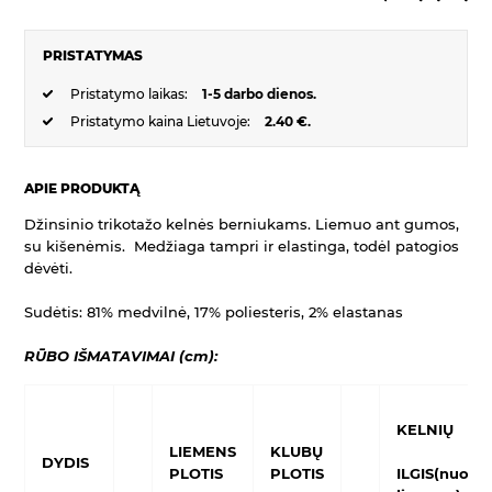
PRISTATYMAS
Pristatymo laikas:
1-5 darbo dienos.
Pristatymo kaina Lietuvoje:
2.40 €.
APIE PRODUKTĄ
Džinsinio trikotažo kelnės berniukams. Liemuo ant gumos,
su kišenėmis. Medžiaga tampri ir elastinga, todėl patogios
dėvėti.
Sudėtis: 81% medvilnė, 17% poliesteris, 2% elastanas
RŪBO IŠMATAVIMAI (cm):
KELNIŲ
LIEMENS
KLUBŲ
DYDIS
PLOTIS
PLOTIS
ILGIS(nuo